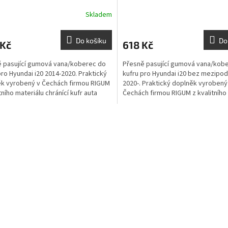
Skladem
Do košíku
Do
 Kč
618 Kč
 pasující gumová vana/koberec do
Přesně pasující gumová vana/kob
pro Hyundai i20 2014-2020. Praktický
kufru pro Hyundai i20 bez mezipod
k vyrobený v Čechách firmou RIGUM
2020-. Praktický doplněk vyrobený
tního materiálu chránící kufr auta
Čechách firmou RIGUM z kvalitního
materiálu chránící kufr auta...
O
v
l
á
d
a
c
í
p
r
v
k