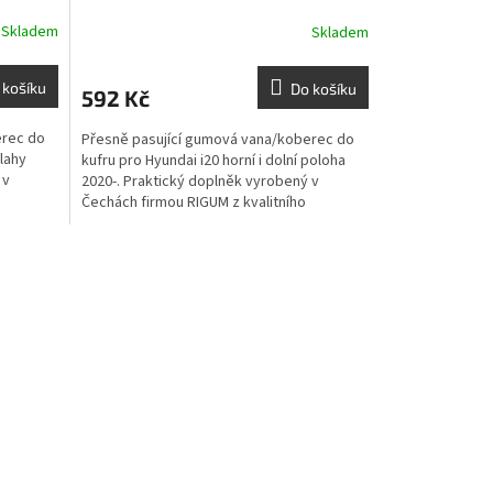
Skladem
Skladem
 košíku
Do košíku
592 Kč
erec do
Přesně pasující gumová vana/koberec do
lahy
kufru pro Hyundai i20 horní i dolní poloha
 v
2020-. Praktický doplněk vyrobený v
Čechách firmou RIGUM z kvalitního
materiálu chránící kufr...