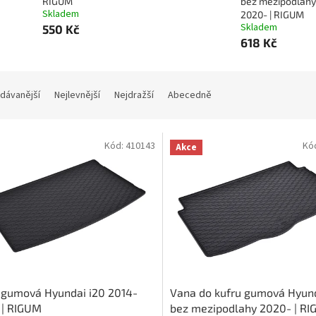
RIGUM
bez mezipodlahy
Skladem
2020- | RIGUM
Skladem
550 Kč
618 Kč
dávanější
Nejlevnější
Nejdražší
Abecedně
Kód:
410143
Kó
Akce
 gumová Hyundai i20 2014-
Vana do kufru gumová Hyund
 | RIGUM
bez mezipodlahy 2020- | R