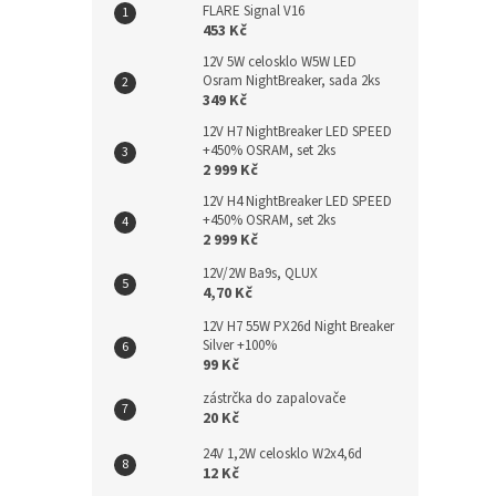
FLARE Signal V16
453 Kč
12V 5W celosklo W5W LED
Osram NightBreaker, sada 2ks
349 Kč
12V H7 NightBreaker LED SPEED
+450% OSRAM, set 2ks
2 999 Kč
12V H4 NightBreaker LED SPEED
+450% OSRAM, set 2ks
2 999 Kč
12V/2W Ba9s, QLUX
4,70 Kč
12V H7 55W PX26d Night Breaker
Silver +100%
99 Kč
zástrčka do zapalovače
20 Kč
24V 1,2W celosklo W2x4,6d
12 Kč