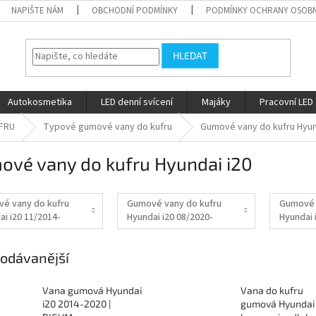
NAPIŠTE NÁM
OBCHODNÍ PODMÍNKY
PODMÍNKY OCHRANY OSOBN
HLEDAT
Autokosmetika
LED denní svícení
Majáky
Pracovní LED 
FRU
Typové gumové vany do kufru
Gumové vany do kufru Hyu
ové vany do kufru Hyundai i20
é vany do kufru
Gumové vany do kufru
Gumové 
ai i20 11/2014-
Hyundai i20 08/2020-
Hyundai 
08/2020
odávanější
Vana gumová Hyundai
Vana do kufru
i20 2014-2020 |
gumová Hyundai 