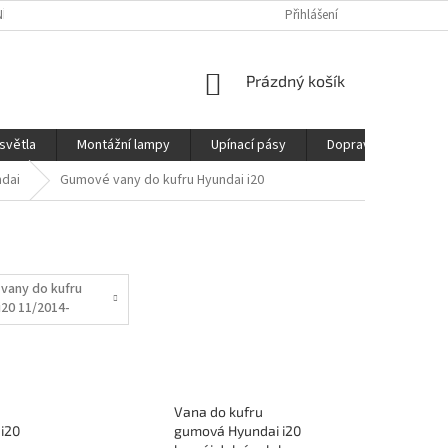
ÍCH ÚDAJŮ
REKLAMAČNÍ ŘÁD
DOPRAVA
Přihlášení
NÁKUPNÍ
Prázdný košík
KOŠÍK
světla
Montážní lampy
Upínací pásy
Doprava
Prod
ndai
Gumové vany do kufru Hyundai i20
vany do kufru
i20 11/2014-
Vana do kufru
i20
gumová Hyundai i20