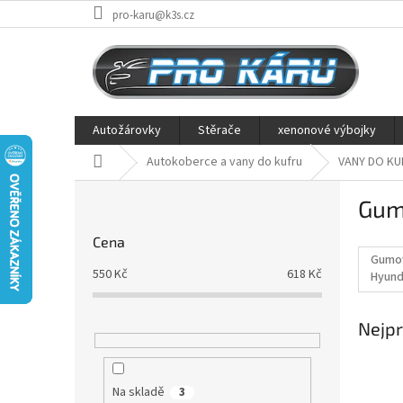
Přejít
pro-karu@k3s.cz
na
obsah
Autožárovky
Stěrače
xenonové výbojky
Domů
Autokoberce a vany do kufru
VANY DO KU
P
Gum
o
s
Cena
t
Gumov
r
550
Kč
618
Kč
Hyund
a
n
Nejpr
n
í
p
a
Na skladě
3