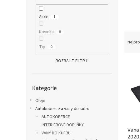
n
e
l
Akce
1
Novinka
0
Ř
a
Nejpro
Tip
0
z
e
ROZBALIT FILTR
V
n
ý
í
p
p
Přeskočit
i
r
Kategorie
kategorie
s
o
p
d
Oleje
r
u
Autokoberce a vany do kufru
o
k
d
t
AUTOKOBERCE
u
ů
INTERIÉROVÉ DOPLŇKY
Vana
k
VANY DO KUFRU
2020
t