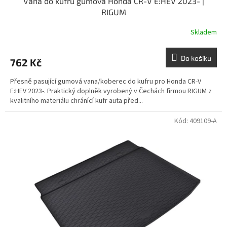
Vana do kufru gumová Honda CR-V E:HEV 2023- |
RIGUM
Skladem
Do košíku
762 Kč
Přesně pasující gumová vana/koberec do kufru pro Honda CR-V
E:HEV 2023-. Praktický doplněk vyrobený v Čechách firmou RIGUM z
kvalitního materiálu chránící kufr auta před...
Kód:
409109-A