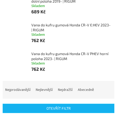
dolní poloha 2019- | RIGUM
Skladem
689 Kč
Vana do kufru gumová Honda CR-V E:HEV 2023-
| RIGUM
Skladem
762 Kč
Vana do kufru gumová Honda CR-V PHEV horní
poloha 2023- | RIGUM
Skladem
762 Kč
Ř
a
Nejprodávanější
Nejlevnější
Nejdražší
Abecedně
z
e
n
OTEVŘÍT FILTR
í