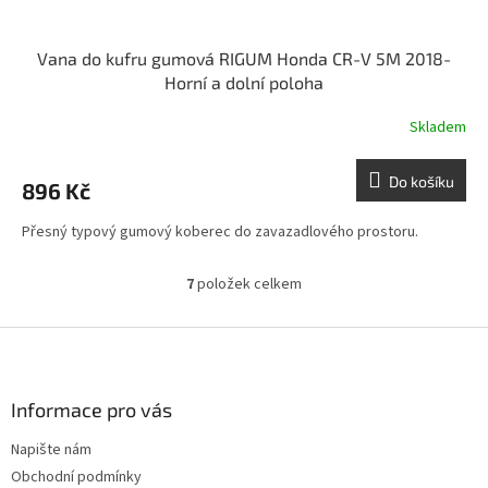
Vana do kufru gumová RIGUM Honda CR-V 5M 2018-
Horní a dolní poloha
Skladem
Do košíku
896 Kč
Přesný typový gumový koberec do zavazadlového prostoru.
7
položek celkem
O
v
l
Z
á
á
d
p
a
a
Informace pro vás
c
t
í
Napište nám
í
p
Obchodní podmínky
r