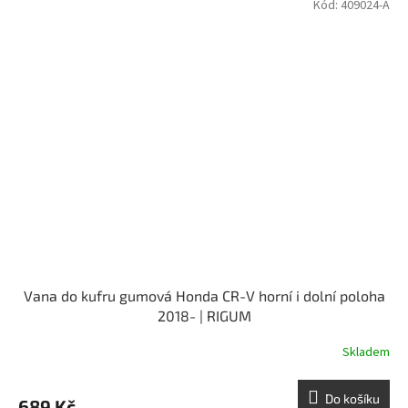
Kód:
409024-A
Vana do kufru gumová Honda CR-V horní i dolní poloha
2018- | RIGUM
Skladem
Do košíku
689 Kč