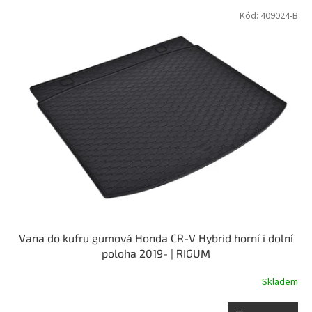
p
V
Kód:
409024-B
r
ý
o
p
d
i
u
s
k
p
t
r
ů
o
d
u
k
t
ů
Vana do kufru gumová Honda CR-V Hybrid horní i dolní
poloha 2019- | RIGUM
Skladem