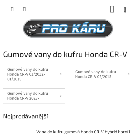
Přejít
NÁKUP
na
obsah
KOŠÍK
Gumové vany do kufru Honda CR-V
Gumové vany do kufru
Gumové vany do kufru
Honda CR-V 01/2012-
Honda CR-V 02/2018-
01/2018
Gumové vany do kufru
Honda CR-V 2023-
Nejprodávanější
Vana do kufru gumová Honda CR-V Hybrid horní i