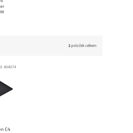
C4
rer
UM
2
položek celkem
d:
404074
en C4