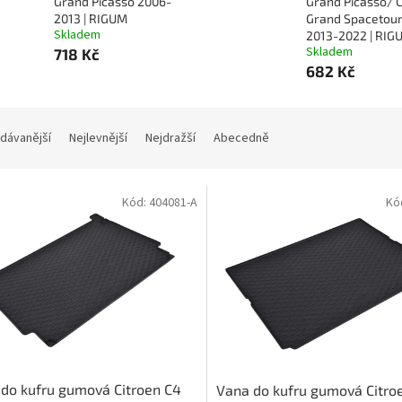
Grand Picasso 2006-
Grand Picasso/ 
2013 | RIGUM
Grand Spacetou
Skladem
2013-2022 | RIG
Skladem
718 Kč
682 Kč
dávanější
Nejlevnější
Nejdražší
Abecedně
Kód:
404081-A
Kó
do kufru gumová Citroen C4
Vana do kufru gumová Citro