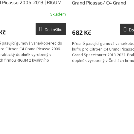
 Picasso 2006-2013 | RIGUM
Grand Picasso/ C4 Grand
Spacetourer 2013-2022 | R
Skladem
Do košíku
Do
Kč
682 Kč
 pasující gumová vana/koberec do
Přesně pasující gumová vana/kob
pro Citroen C4 Grand Picasso 2006-
kufru pro Citroen C4 Grand Picass
Praktický doplněk vyrobený v
Grand Spacetourer 2013-2022. Pra
h firmou RIGUM z kvalitního
doplněk vyrobený v Čechách firm
lu chránící kufr auta...
z kvalitního...
O
v
l
á
d
a
c
í
p
r
v