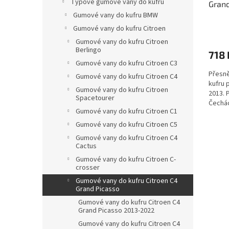
Typové gumové vany do kufru
Grand
t
Gumové vany do kufru BMW
ů
Gumové vany do kufru Citroen
Gumové vany do kufru Citroen
Berlingo
718 
Gumové vany do kufru Citroen C3
Přesně
Gumové vany do kufru Citroen C4
kufru 
Gumové vany do kufru Citroen
2013. 
Spacetourer
Čechác
Gumové vany do kufru Citroen C1
materiá
Gumové vany do kufru Citroen C5
Gumové vany do kufru Citroen C4
Cactus
Gumové vany do kufru Citroen C-
crosser
Gumové vany do kufru Citroen C4
Grand Picasso
Gumové vany do kufru Citroen C4
Grand Picasso 2013-2022
Gumové vany do kufru Citroen C4