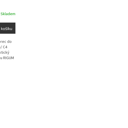
IGUM
Skladem
 košíku
erec do
o/ C4
ktický
ou RIGUM