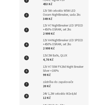
FLARE Signal V16
453 Kč
12V 5W celosklo W5W LED
Osram NightBreaker, sada 2ks
349 Kč
12V H7 NightBreaker LED SPEED
+450% OSRAM, set 2ks
2 999 Kč
12V H4 NightBreaker LED SPEED
+450% OSRAM, set 2ks
2 999 Kč
12V/2W Ba9s, QLUX
4,70 Kč
12V H7 55W PX26d Night Breaker
Silver +100%
99 Kč
zástrčka do zapalovače
20 Kč
24V 1,2W celosklo W2x4,6d
12 Kč