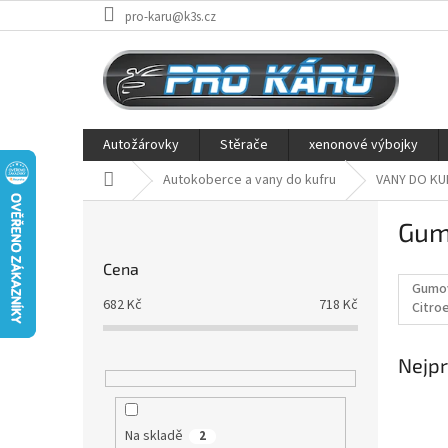
Přejít
pro-karu@k3s.cz
na
obsah
Autožárovky
Stěrače
xenonové výbojky
Domů
Autokoberce a vany do kufru
VANY DO KU
P
Gumo
o
s
Cena
t
Gumov
r
682
Kč
718
Kč
Citro
a
Picas
n
Nejpr
n
í
p
a
Na skladě
2