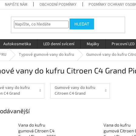
NAPIŠTE NÁM
OBCHODNÍ PODMÍNKY
PODMÍNKY OCHRANY OSOBN
HLEDAT
Autokosmetika
LED denní svícení
Majáky
Pracovní LED 
FRU
Typové gumové vany do kufru
Gumové vany do kufru Citr
vé vany do kufru Citroen C4 Grand P
é vany do kufru
Gumové vany do kufru
en C4 Grand
Citroen C4 Grand
so 2013-2022
Picasso 2006-2013
odávanější
Vana do kufru
Vana do kufru
gumová Citroen C4
gumová Citroen 