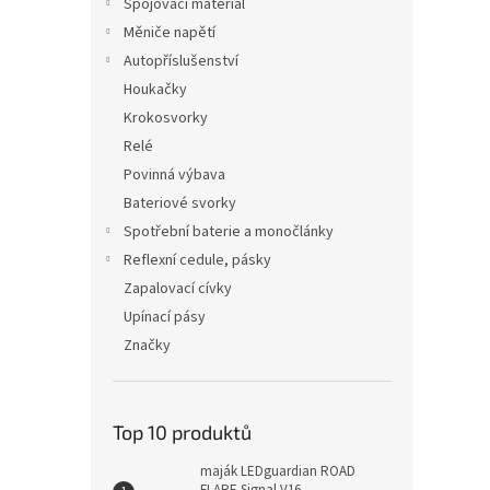
Spojovací materiál
Měniče napětí
Autopříslušenství
Houkačky
Krokosvorky
Relé
Povinná výbava
Bateriové svorky
Spotřební baterie a monočlánky
Reflexní cedule, pásky
Zapalovací cívky
Upínací pásy
Značky
Top 10 produktů
maják LEDguardian ROAD