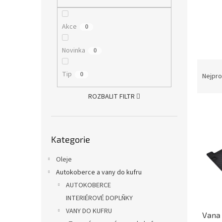
n
e
l
Akce
0
Novinka
0
Ř
Tip
a
0
Nejpro
z
e
ROZBALIT FILTR
V
n
ý
í
p
p
Přeskočit
Kategorie
kategorie
i
r
s
o
Oleje
p
d
r
Autokoberce a vany do kufru
u
o
k
AUTOKOBERCE
d
t
INTERIÉROVÉ DOPLŇKY
u
ů
VANY DO KUFRU
Vana 
k