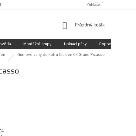
ÍCH ÚDAJŮ
REKLAMAČNÍ ŘÁD
DOPRAVA
Přihlášení
NÁKUPNÍ
Prázdný košík
KOŠÍK
světla
Montážní lampy
Upínací pásy
Doprava
Prod
oen
Gumové vany do kufru Citroen C4 Grand Picasso
icasso
C4