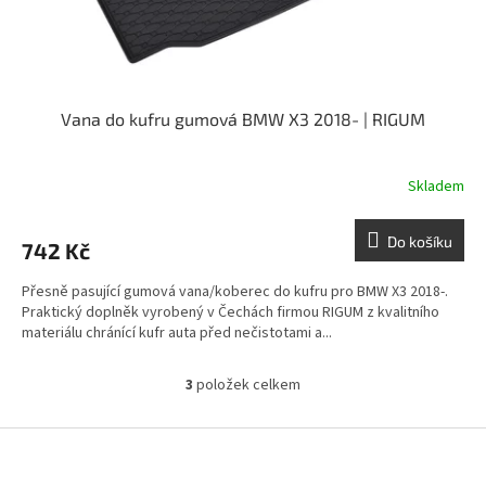
Vana do kufru gumová BMW X3 2018- | RIGUM
Skladem
Do košíku
742 Kč
Přesně pasující gumová vana/koberec do kufru pro BMW X3 2018-.
Praktický doplněk vyrobený v Čechách firmou RIGUM z kvalitního
materiálu chránící kufr auta před nečistotami a...
3
položek celkem
O
v
l
Z
á
á
d
p