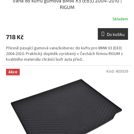
Vana do kufru gumová BMW X3 (E83) 2004-2010 |
RIGUM
Skladem
Do košíku
718 Kč
Přesně pasující gumová vana/koberec do kufru pro BMW X3 (E83)
2004-2010. Praktický doplněk vyrobený v Čechách firmou RIGUM z
kvalitního materiálu chránící kufr auta před...
Kód:
403039
Akce