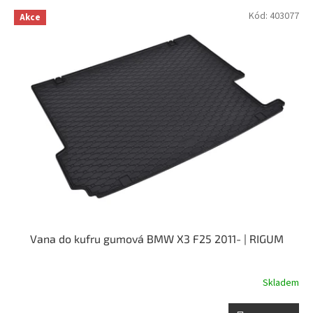
p
V
Kód:
403077
r
Akce
ý
o
p
d
i
u
s
k
p
t
r
ů
o
d
u
k
t
ů
Vana do kufru gumová BMW X3 F25 2011- | RIGUM
Skladem