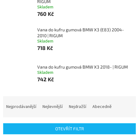
RIGUM
Skladem
760 Kč
Vana do kufru gumová BMW X3 (E83) 2004-
2010 | RIGUM
Skladem
718 Kč
Vana do kufru gumová BMW X3 2018- | RIGUM
Skladem
742 Kč
Ř
a
Nejprodávanější
Nejlevnější
Nejdražší
Abecedně
z
e
n
OTEVŘÍT FILTR
í