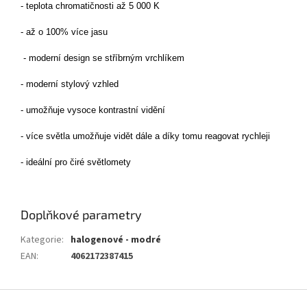
- teplota chromatičnosti až 5 000 K
- až o 100% více jasu
- moderní design se stříbrným vrchlíkem
- moderní stylový vzhled
- umožňuje vysoce kontrastní vidění
- více světla umožňuje vidět dále a díky tomu reagovat rychleji
- ideální pro čiré světlomety
Doplňkové parametry
Kategorie
:
halogenové - modré
EAN
:
4062172387415
Z