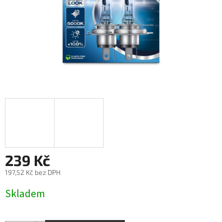
239 Kč
197,52 Kč bez DPH
Měrná
Skladem
cena: