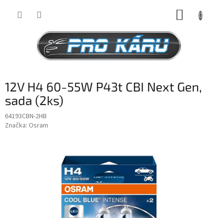
Přejít
NÁKUP
na
obsah
KOŠÍK
12V H4 60-55W P43t CBI Next Gen,
sada (2ks)
64193CBN-2HB
Značka:
Osram