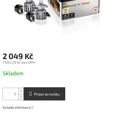
2 049 Kč
1 693,39 Kč bez DPH
Měrná
Skladem
cena:
Přidat do košíku
Detailní informace