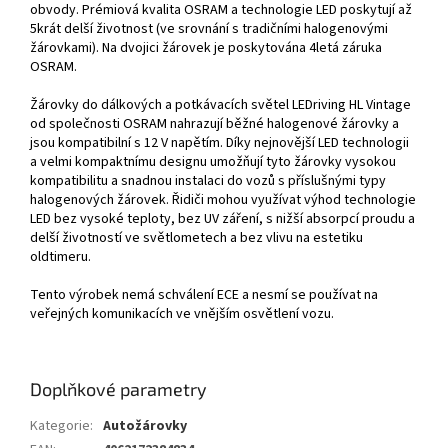
obvody. Prémiová kvalita OSRAM a technologie LED poskytují až
5krát delší životnost (ve srovnání s tradičními halogenovými
žárovkami). Na dvojici žárovek je poskytována 4letá záruka
OSRAM.
Žárovky do dálkových a potkávacích světel LEDriving HL Vintage
od společnosti OSRAM nahrazují běžné halogenové žárovky a
jsou kompatibilní s 12 V napětím. Díky nejnovější LED technologii
a velmi kompaktnímu designu umožňují tyto žárovky vysokou
kompatibilitu a snadnou instalaci do vozů s příslušnými typy
halogenových žárovek. Řidiči mohou využívat výhod technologie
LED bez vysoké teploty, bez UV záření, s nižší absorpcí proudu a
delší životností ve světlometech a bez vlivu na estetiku
oldtimeru.
Tento výrobek nemá schválení ECE a nesmí se používat na
veřejných komunikacích ve vnějším osvětlení vozu.
Doplňkové parametry
Kategorie
:
Autožárovky