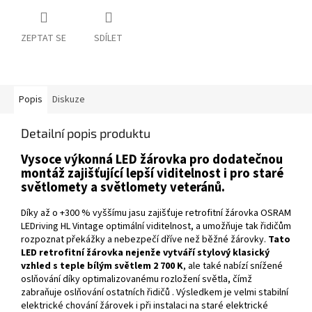
ZEPTAT SE
SDÍLET
Popis
Diskuze
Detailní popis produktu
Vysoce výkonná LED žárovka pro dodatečnou
montáž zajišťující lepší viditelnost i pro staré
světlomety a světlomety veteránů.
Díky až o +300 % vyššímu jasu zajišťuje retrofitní žárovka OSRAM
LEDriving HL Vintage optimální viditelnost, a umožňuje tak řidičům
rozpoznat překážky a nebezpečí dříve než běžné žárovky.
Tato
LED retrofitní žárovka nejenže vytváří stylový klasický
vzhled s teple bílým světlem 2 700 K
, ale také nabízí snížené
oslňování díky optimalizovanému rozložení světla, čímž
zabraňuje oslňování ostatních řidičů . Výsledkem je velmi stabilní
elektrické chování žárovek i při instalaci na staré elektrické